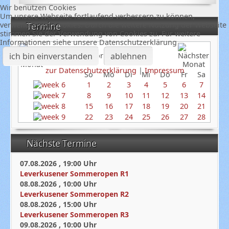
Wir benutzen Cookies
Um unsere Webseite fortlaufend verbessern zu können,
verwenden wir Cookies. Durch die weitere Nutzung der Webseite
Termine
stimmen Sie der Verwendung von Cookies zu. Für weitere
Informationen siehe unsere Datenschutzerklärung
ich bin einverstanden
ablehnen
Februar 2026
zur Datenschutzerklärung
|
Impressum
So
Mo
Di
Mi
Do
Fr
Sa
1
2
3
4
5
6
7
8
9
10
11
12
13
14
15
16
17
18
19
20
21
22
23
24
25
26
27
28
Nächste Termine
07.08.2026
,
19:00
Uhr
Leverkusener Sommeropen R1
08.08.2026
,
10:00
Uhr
Leverkusener Sommeropen R2
08.08.2026
,
15:00
Uhr
Leverkusener Sommeropen R3
09.08.2026
,
10:00
Uhr