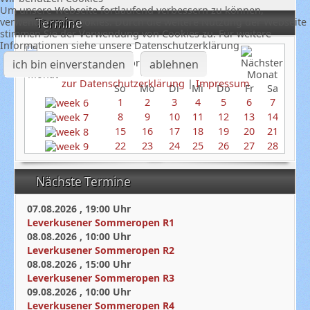
Um unsere Webseite fortlaufend verbessern zu können,
verwenden wir Cookies. Durch die weitere Nutzung der Webseite
Termine
stimmen Sie der Verwendung von Cookies zu. Für weitere
Informationen siehe unsere Datenschutzerklärung
Februar 2026
ich bin einverstanden
ablehnen
zur Datenschutzerklärung
|
Impressum
So
Mo
Di
Mi
Do
Fr
Sa
1
2
3
4
5
6
7
8
9
10
11
12
13
14
15
16
17
18
19
20
21
22
23
24
25
26
27
28
Nächste Termine
07.08.2026
,
19:00
Uhr
Leverkusener Sommeropen R1
08.08.2026
,
10:00
Uhr
Leverkusener Sommeropen R2
08.08.2026
,
15:00
Uhr
Leverkusener Sommeropen R3
09.08.2026
,
10:00
Uhr
Leverkusener Sommeropen R4