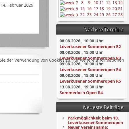
8
9
10
11
12
13
14
 14. Februar 2026
15
16
17
18
19
20
21
22
23
24
25
26
27
28
Nächste Termine
08.08.2026
,
10:00
Uhr
Leverkusener Sommeropen R2
08.08.2026
,
15:00
Uhr
Leverkusener Sommeropen R3
Sie der Verwendung von Cookies zu. Für weitere Informationen
09.08.2026
,
10:00
Uhr
Leverkusener Sommeropen R4
09.08.2026
,
15:00
Uhr
Leverkusener Sommeropen R5
13.08.2026
,
19:30
Uhr
Sommerloch Open R4
Neueste Beiträge
Parkmöglichkeit beim 10.
Leverkusener Sommeropen
Neuer Vereinsname: