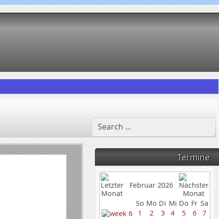
Termine
Februar 2026
So
Mo
Di
Mi
Do
Fr
Sa
1
2
3
4
5
6
7