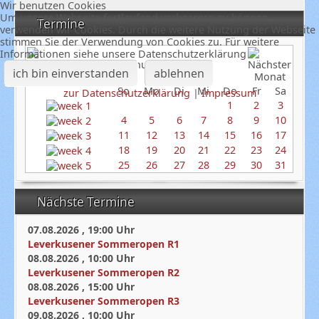
Wir benutzen Cookies
Um unsere Webseite fortlaufend verbessern zu können,
Termine
verwenden wir Cookies. Durch die weitere Nutzung der Webseite
stimmen Sie der Verwendung von Cookies zu. Für weitere
Informationen siehe unsere Datenschutzerklärung
Januar 2026
ich bin einverstanden
ablehnen
So
Mo
Di
Mi
Do
Fr
Sa
zur Datenschutzerklärung
|
Impressum
1
2
3
4
5
6
7
8
9
10
11
12
13
14
15
16
17
18
19
20
21
22
23
24
25
26
27
28
29
30
31
Nächste Termine
07.08.2026
,
19:00
Uhr
Leverkusener Sommeropen R1
08.08.2026
,
10:00
Uhr
Leverkusener Sommeropen R2
08.08.2026
,
15:00
Uhr
Leverkusener Sommeropen R3
09.08.2026
,
10:00
Uhr